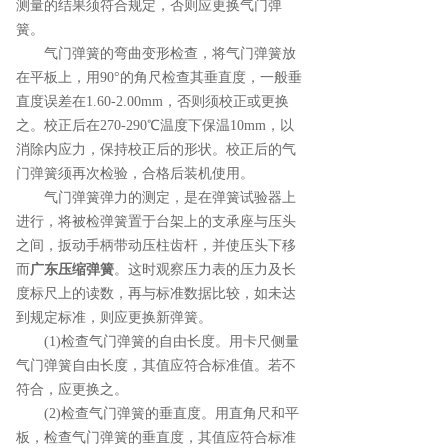
测量的结果须符合规定，否则应更换气门弹
簧。
气门弹簧的弯曲变形检查，将气门弹簧放
在平板上，用90°的角尺检查其垂直度，一般垂
直度误差在1.60-2.00mm，否则须校正或更换
之。校正后在270-290℃温度下保温10mm，以
消除内应力，保持校正后的形状。校正后的气
门弹簧须再次检验，合格后装机使用。
气门弹簧弹力的测定，是在弹簧试验器上
进行，将被检弹簧置于台架上的支承座与压头
之间，扳动手柄带动压柱齿杆，并使压头下移
而
广东压缩弹簧
。这时观察压力表的压力及长
度标尺上的读数，再与标准数据比较，如未达
到规定标准，则应更换新弹簧。
(1)检查气门弹簧的自由长度。用卡尺侧量
气门弹簧自由长度，其值应符合标准值。若不
符合，应更换之。
(2)检查气门弹簧的垂直度。用直角尺和平
板，检查气门弹簧的垂直度，其值应符合标准