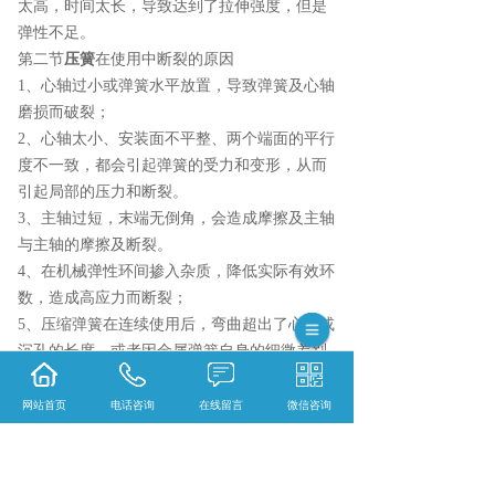
太高，时间太长，导致达到了拉伸强度，但是
弹性不足。
第二节
压簧
在使用中断裂的原因
1、心轴过小或弹簧水平放置，导致弹簧及心轴
磨损而破裂；
2、心轴太小、安装面不平整、两个端面的平行
度不一致，都会引起弹簧的受力和变形，从而
引起局部的压力和断裂。
3、主轴过短，末端无倒角，会造成摩擦及主轴
与主轴的摩擦及断裂。
4、在机械弹性环间掺入杂质，降低实际有效环
数，造成高应力而断裂；
5、压缩弹簧在连续使用后，弯曲超出了心轴或
沉孔的长度，或者因金属弹簧自身的细微差别
而发生断裂，从而造成承重性能下降，压缩变
形增大；
网站首页
电话咨询
在线留言
微信咨询
6、使用超过压缩强度的有效应力来破坏弹簧；
7、金属弹簧选用材质不均匀或者含有太多的杂
质而引起的应力集中断裂；