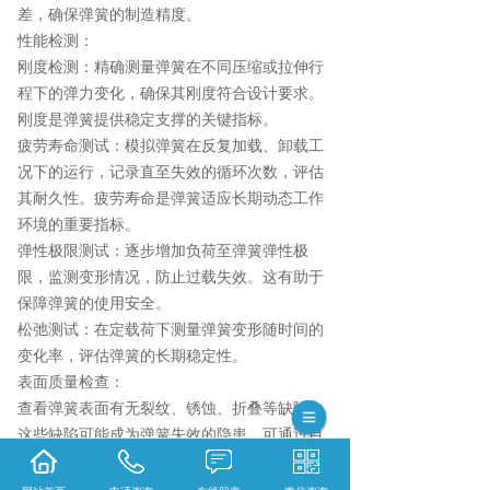
差，确保弹簧的制造精度。
性能检测：
刚度检测：精确测量弹簧在不同压缩或拉伸行
程下的弹力变化，确保其刚度符合设计要求。
刚度是弹簧提供稳定支撑的关键指标。
疲劳寿命测试：模拟弹簧在反复加载、卸载工
况下的运行，记录直至失效的循环次数，评估
其耐久性。疲劳寿命是弹簧适应长期动态工作
环境的重要指标。
弹性极限测试：逐步增加负荷至弹簧弹性极
限，监测变形情况，防止过载失效。这有助于
保障弹簧的使用安全。
松弛测试：在定载荷下测量弹簧变形随时间的
变化率，评估弹簧的长期稳定性。
表面质量检查：
查看弹簧表面有无裂纹、锈蚀、折叠等缺陷，
这些缺陷可能成为弹簧失效的隐患。可通过目
视与探伤设备辅助检查。
安装适配性检查：