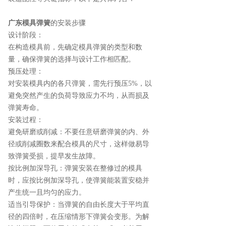
广东模具弹簧
的安装步骤
设计阶段：
在构造模具前，先确定模具弹簧的类型和数
量，确保弹簧的选择与设计工作相匹配。
预压处理：
对安装模具内的各只弹簧，需先行预压5%，以
避免突然产生的负荷导致应力不均，从而损及
弹簧寿命。
安装过程：
避免研磨或削减：不要任意研磨弹簧的内、外
径或削减圈数来配合模具的尺寸，这样做易导
致弹簧受损，提早发生故障。
按比例加深导孔：弹簧安装在整修过的模具
时，应按比例加深导孔，使弹簧能装置安稳并
产生统一且均匀的应力。
适当引导保护：当弹簧的自由长度大于平均直
径的四倍时，在压缩情形下弹簧会变形。为解