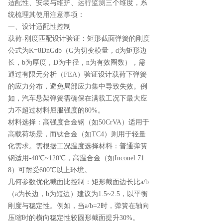
适配性、安装与维护、运行监测三个维度，系
统梳理其使用注意事项：
一、设计适配性控制
载荷-刚度匹配设计验证：矩形截面弹簧的刚度
公式为K=8DnGdb​（G为切变模量，d为矩形边
长，b为厚度，D为中径，n为有效圈数），需
通过有限元分析（FEA）验证设计载荷下弹簧
的应力分布，避免局部应力集中导致失效。例
如，汽车悬架弹簧需确保在满载工况下最大应
力不超过材料屈服强度的80%。
材料选择：高强度合金钢（如50CrVA）适用于
高载荷场景，而钛合金（如TC4）则用于轻量
化需求。需根据工况温度选择材料：普通弹簧
钢适用-40℃~120℃，高温合金（如Inconel 71
8）可耐受600℃以上环境。
几何参数优化截面比控制：矩形截面边长比a/b
（a为长边，b为短边）建议为1.5~2.5，以平衡
刚度与稳定性。例如，当a/b=2时，弹簧在轴向
压缩时的横向稳定性较圆形截面提升30%。