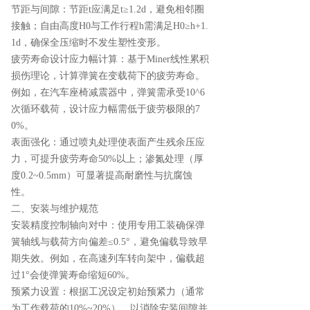
节距与间隙：节距t应满足t≥1.2d，避免相邻圈
接触；自由高度H0​与工作行程h需满足H0​≥h+1.
1d，确保全压缩时不发生塑性变形。
疲劳寿命设计应力幅计算：基于Miner线性累积
损伤理论，计算弹簧在变载荷下的疲劳寿命。
例如，在汽车座椅减震器中，弹簧需承受10^6
次循环载荷，设计应力幅需低于疲劳极限的7
0%。
表面强化：通过喷丸处理使表面产生残余压应
力，可提升疲劳寿命50%以上；渗氮处理（厚
度0.2~0.5mm）可显著提高耐磨性与抗腐蚀
性。
二、安装与维护规范
安装精度控制轴向对中：使用专用工装确保弹
簧轴线与载荷方向偏差≤0.5°，避免偏载导致早
期失效。例如，在高速列车转向架中，偏载超
过1°会使弹簧寿命缩短60%。
预紧力设置：根据工况设定初始预紧力（通常
为工作载荷的10%~20%），以消除安装间隙并