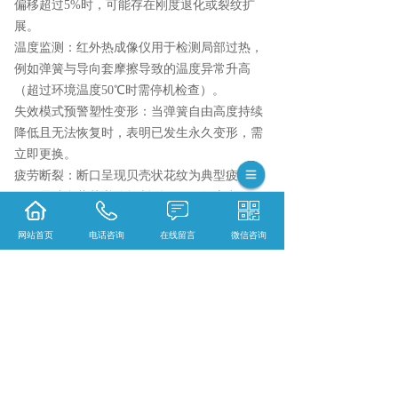
偏移超过5%时，可能存在刚度退化或裂纹扩
展。
温度监测：红外热成像仪用于检测局部过热，
例如弹簧与导向套摩擦导致的温度异常升高
（超过环境温度50℃时需停机检查）。
失效模式预警塑性变形：当弹簧自由高度持续
降低且无法恢复时，表明已发生永久变形，需
立即更换。
疲劳断裂：断口呈现贝壳状花纹为典型疲劳特
征，需结合载荷谱分析断裂原因（如应力集
中、材料缺陷等）。
网站首页
电话咨询
在线留言
微信咨询
松弛失效：高温环境下弹簧应力随时间衰减，
需通过应力松弛试验确定许用应力上限（例
如，300℃时许用应力应低于常温值的40%）。
应急处理备用弹簧配置：关键设备（如核电站
阀门）需配置同规格备用弹簧，确保失效后2小
时内完成更换。
过载保护：安装机械限位装置（如聚氨酯缓冲
块），防止弹簧被压缩至极限行程导致破坏。