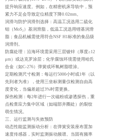
提升响应速度。例如，在精密机床导轨中，预
紧力不足会导致定位精度下降0.02mm。
润滑与防护润滑剂选择：高温工况选用二硫化
钼（MoS₂）基润滑脂，低温工况选用锂基润滑
脂；食品机械需使用符合NSF H1标准的食品级
润滑剂。
防腐处理：沿海环境需采用三层镀锌（厚度≥12
μm）或达克罗涂层；化学腐蚀环境需使用哈氏
合金（如C-276）弹簧或环氧树脂喷涂。
定期检测尺寸检测：每运行5000小时或1年（以
先到者为准），使用三坐标测量仪检测自由高
度变化，当偏差超过3%时需更换。
探伤检测：每2年进行一次磁粉或渗透探伤，重
点检查应力集中区域（如端部并圈处）的裂纹
萌生情况。
三、运行监测与失效预防
动态性能监测振动分析：在弹簧安装座布置加
速度传感器，实时监测振动频谱。当固有频率